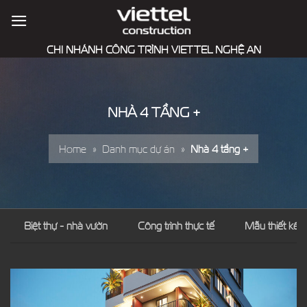
Skip
to
content
CHI NHÁNH CÔNG TRÌNH VIETTEL NGHỆ AN
NHÀ 4 TẦNG +
Home
»
Danh mục dự án
»
Nhà 4 tầng +
Biệt thự - nhà vườn
Công trình thực tế
Mẫu thiết kế