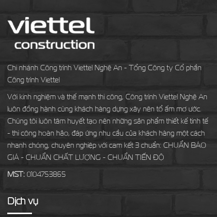
Chi nhánh Công trình Viettel Nghệ An - Tổng Công ty Cổ phần
Công trình Viettel
Với kinh nghiệm và thế mạnh thi công, Công trình Viettel Nghệ An
luôn đồng hành cùng khách hàng dựng xây nên tổ ấm mơ ước.
Chúng tôi luôn tâm huyết tạo nên những sản phẩm thiết kế tinh tế
- thi công hoàn hảo, đáp ứng nhu cầu của khách hàng một cách
nhanh chóng, chuyên nghiệp với cam kết 3 chuẩn: CHUẨN BÁO
GIÁ - CHUẨN CHẤT LƯỢNG - CHUẨN TIẾN ĐỘ
MST:
0104753865
Dịch vụ