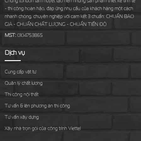
Chúng tôi luôn tâm huyết tạo nên những sản phẩm thiết kế tinh tế
- thi công hoàn hảo, đáp ứng nhu cầu của khách hàng một cách
nhanh chóng, chuyên nghiệp với cam kết 3 chuẩn: CHUẨN BÁO
GIÁ - CHUẨN CHẤT LƯỢNG - CHUẨN TIẾN ĐỘ
MST:
0104753865
Dịch vụ
Cung cấp vật tư
Quản lý chất lượng
Thi công nội thất
Tư vấn & lên phương án thi công
Tư vấn xây dựng
Xây nhà trọn gói của công trình Viettel