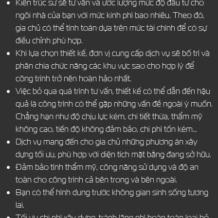
Kiến trúc sư sẽ tư vấn và ước lượng mức độ đầu tư cho
ngôi nhà của bạn với mức kinh phí bao nhiêu. Theo đó,
gia chủ có thể tính toán dựa trên mức tài chính để có sự
điều chỉnh phù hợp.
Khi lựa chọn thiết kế, đơn vị cung cấp dịch vụ sẽ bố trí và
phân chia chức năng các khu vực sao cho hợp lý để
công trình trở nên hoàn hảo nhất.
Việc bỏ qua quá trình tư vấn, thiết kế có thể dẫn đến hậu
quả là công trình có thể gặp những vấn đề ngoài ý muốn.
Chẳng hạn như độ chịu lực kém, chi tiết thừa, thẩm mỹ
không cao, tiến độ không đảm bảo, chi phí tốn kém…
Dịch vụ mang đến cho gia chủ những phương án xây
dựng tối ưu, phù hợp với diện tích mặt bằng đang sở hữu.
Đảm bảo tính thẩm mỹ, công năng sử dụng và độ an
toàn cho công trình cả bên trong và bên ngoài.
Bạn có thể hình dung trước không gian sinh sống tương
lai.
Tối ưu chi phí xây dựng, tránh lãng phí hoàn toàn loại bỏ